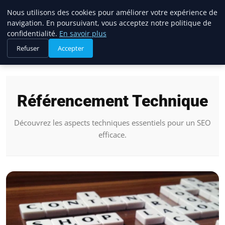
Oxlead
Nous utilisons des cookies pour améliorer votre expérience de
navigation. En poursuivant, vous acceptez notre politique de
confidentialité.
En savoir plus
Refuser
Accepter
Accueil
Référencement Technique
Référencement Technique
Découvrez les aspects techniques essentiels pour un SEO
efficace.